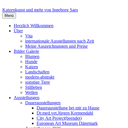
Springe
zum
Katzenkunst und mehr von Ingeborg Saes
Inhalt
Menü
Herzlich Willkommen
Über
Vita
internationale Ausstellungen nach Zeit
Meine Auszeichnungen und Preise
Bilder Galerie
Blumen
Hunde
Katzen
Landschaften
modern-abstrakt
sonstige Tiere
Stillleben
Wellen
Ausstellungen
Dauerausstellungen
Dauerausstellung bei mir zu Hause
Dr.med.vet.Jürgen Kremendahl
City Art Project(beendet)
European Art Museum Dänemark