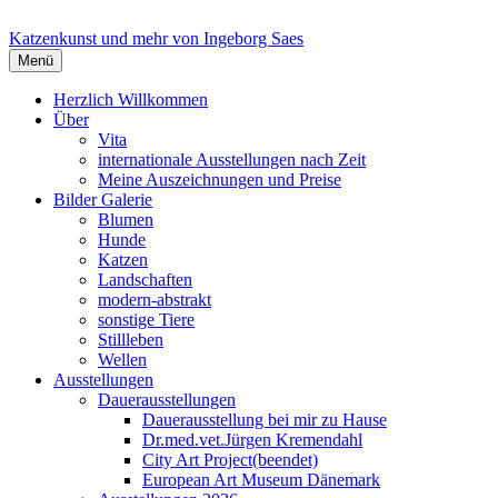
Springe
zum
Katzenkunst und mehr von Ingeborg Saes
Inhalt
Menü
Herzlich Willkommen
Über
Vita
internationale Ausstellungen nach Zeit
Meine Auszeichnungen und Preise
Bilder Galerie
Blumen
Hunde
Katzen
Landschaften
modern-abstrakt
sonstige Tiere
Stillleben
Wellen
Ausstellungen
Dauerausstellungen
Dauerausstellung bei mir zu Hause
Dr.med.vet.Jürgen Kremendahl
City Art Project(beendet)
European Art Museum Dänemark